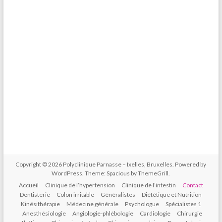
Copyright © 2026
Polyclinique Parnasse – Ixelles, Bruxelles
. Powered by
WordPress
. Theme: Spacious by
ThemeGrill
.
Accueil
Clinique de l’hypertension
Clinique de l’intestin
Contact
Dentisterie
Colon irritable
Généralistes
Diététique et Nutrition
Kinésithérapie
Médecine générale
Psychologue
Spécialistes 1
Anesthésiologie
Angiologie-phlébologie
Cardiologie
Chirurgie